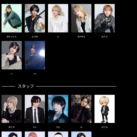
夜吹 ひかる
皇 瑛翔
水
愛早零流
新庄 臣
ぺく
キキ
愛代 零
昇太
玲衣
結
押川 翔