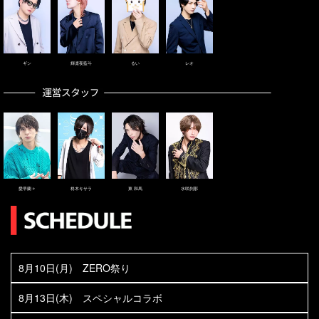
ギン
輝凛夜藍斗
るい
レオ
愛早蘭々
柊木キサラ
東 和馬
水咲刹那
8月10日(月) ZERO祭り
8月13日(木) スペシャルコラボ