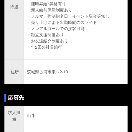
・随時昇給･昇格有り
待遇
・新人給与保障制度あり
・ノルマ、強制指名日、イベント罰金等無し
・売り上げによる出勤時間のスライド
・ノンアルコールでの接客可能
・独立支援制度あり
・お友達紹介制度あり
・年2回の社員旅行
住所
茨城県古河市東1-2-10
求人担
山斗
当