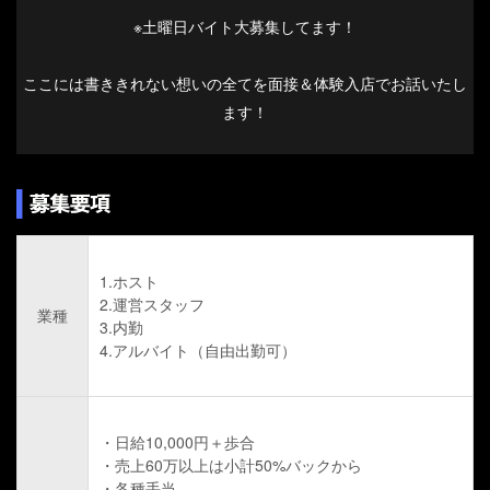
※土曜日バイト大募集してます！
ここには書ききれない想いの全てを面接＆体験入店でお話いたし
ます！
1.ホスト
2.運営スタッフ
業種
3.内勤
4.アルバイト（自由出勤可）
・日給10,000円＋歩合
・売上60万以上は小計50%バックから
・各種手当