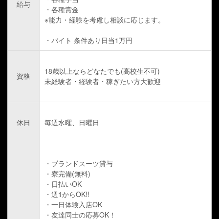
給与
・各種賞金
※能力・経験を考慮し相談に応じます。
・バイト 条件あり日当1万円
18歳以上ならどなたでも(高校生不可)
資格
未経験者・経験者・稼ぎたい方大歓迎
休日
毎週水曜、日曜日
・ブランドスーツ貸与
・寮完備(無料)
・日払いOK
・週1からOK!!
・一日体験入店OK
・友達同士の応募OK！